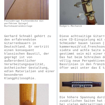
Feinjährige Fichtendecke mit
perfektem Spiegel
Rodgers-Mechanik
Buchsbaumrandeinlage
Diese achtsaitige Gitarr
Gerhard Schnabl gehört zu
eine CD-Einspielung mit 
den erfahrendsten
Schmieder bauen lassen (
Gitarrenbauern in
kammermusik\cd_frenchson
Deutschland. Er vertritt
siebte und achte Saite s
einen konsequent
gestimmt sein mit einer 
klassischen Baustil, der
Das hat beim Schreiben d
geprägt ist von
völlig neue Perspektiven
außerordentlicher
Basslinien in den fränzö
Verarbeitungsqualität,
öfter weit unter das E t
ästhetischer Gestaltung,
edlen Materialien und einer
besonderen
Klangphilosophie.
Die höhere Spannung durc
zusätzlichen Saiten hat 
bei vielen mehrsaitigen 