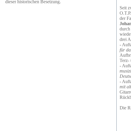
dieser historischen Besetzung.
Seit z
O.T.P.
der F
Johan
durch
wiede
drei A
- Auft
für da
Aufbr
Terz- 
- Auft
musizi
Deuts
- Auft
mit al
Gitar
Rückb
Die Re