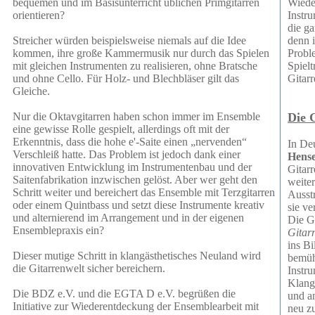
bequemen und im Basisunterricht üblichen Primgitarren
Wiede
orientieren?
Instru
die ga
Streicher würden beispielsweise niemals auf die Idee
denn 
kommen, ihre große Kammermusik nur durch das Spielen
Probl
mit gleichen Instrumenten zu realisieren, ohne Bratsche
Spielt
und ohne Cello. Für Holz- und Blechbläser gilt das
Gitar
Gleiche.
Nur die Oktavgitarren haben schon immer im Ensemble
Die 
eine gewisse Rolle gespielt, allerdings oft mit der
Erkenntnis, dass die hohe e'-Saite einen „nervenden“
In Deu
Verschleiß hatte. Das Problem ist jedoch dank einer
Hens
innovativen Entwicklung im Instrumentenbau und der
Gitarr
Saitenfabrikation inzwischen gelöst. Aber wer geht den
weiter
Schritt weiter und bereichert das Ensemble mit Terzgitarren
Ausst
oder einem Quintbass und setzt diese Instrumente kreativ
sie ve
und alternierend im Arrangement und in der eigenen
Die G
Ensemblepraxis ein?
Gitar
ins Bi
Dieser mutige Schritt in klangästhetisches Neuland wird
bemüht
die Gitarrenwelt sicher bereichern.
Instru
Klang
Die BDZ e.V. und die EGTA D e.V. begrüßen die
und a
Initiative zur Wiederentdeckung der Ensemblearbeit mit
neu z