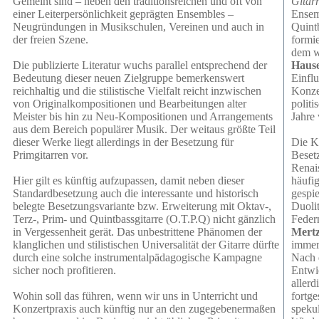
Gemeint sind – neben den traditionsreichen und oft von
Gitar
einer Leiterpersönlichkeit geprägten Ensembles –
Ensemb
Neugründungen in Musikschulen, Vereinen und auch in
Quint
der freien Szene.
formie
dem w
Die publizierte Literatur wuchs parallel entsprechend der
Hause
Bedeutung dieser neuen Zielgruppe bemerkenswert
Einfl
reichhaltig und die stilistische Vielfalt reicht inzwischen
Konzer
von Originalkompositionen und Bearbeitungen alter
polit
Meister bis hin zu Neu-Kompositionen und Arrangements
Jahre 
aus dem Bereich populärer Musik. Der weitaus größte Teil
dieser Werke liegt allerdings in der Besetzung für
Die Ke
Primgitarren vor.
Besetz
Renais
Hier gilt es künftig aufzupassen, damit neben dieser
häufi
Standardbesetzung auch die interessante und historisch
gespie
belegte Besetzungsvariante bzw. Erweiterung mit Oktav-,
Duolit
Terz-, Prim- und Quintbassgitarre (O.T.P.Q) nicht gänzlich
Feder
in Vergessenheit gerät. Das unbestrittene Phänomen der
Mert
klanglichen und stilistischen Universalität der Gitarre dürfte
immer 
durch eine solche instrumentalpädagogische Kampagne
Nach 
sicher noch profitieren.
Entwi
aller
Wohin soll das führen, wenn wir uns in Unterricht und
fortg
Konzertpraxis auch künftig nur an den zugegebenermaßen
spekul