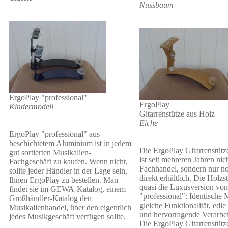
Nussbaum
ErgoPlay
"professional"
ErgoPlay
Kindermodell
Gitarrenstütze aus Holz
Eiche
ErgoPlay
"professional" aus
beschichtetem Aluminium ist in jedem
Die
ErgoPlay
Gitarrenstütz
gut sortierten Musikalien-
ist seit mehreren Jahren ni
Fachgeschäft zu kaufen. Wenn nicht,
Fachhandel, sondern nur no
sollte jeder Händler in der Lage sein,
direkt erhältlich. Die Holzst
Ihnen
ErgoPlay
zu bestellen. Man
quasi die Luxusversion vo
findet sie im GEWA-Katalog, einem
"professional": Identische 
Großhändler-Katalog den
gleiche Funktionalität, edl
Musikalienhandel, über den eigentlich
und hervorragende Verarbe
jedes Musikgeschäft verfügen sollte.
Die
ErgoPlay
Gitarrenstütz