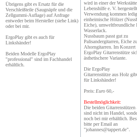
wird in einer der Werkstätt
Übrigens gibt es Ersatz für die
Lebenshilfe e. V. hergestell
Verschleißteile (Saugnäpfe und die
Verwendung kommen ledig
Zellgummi-Auflage) auf Anfrage
einheimische Hölzer (Nus
entweder beim Hersteller (siehe Link)
Eiche), umweltfreundliche
oder bei mir.
Wasserlack.
Nussbaum passt gut zu
ErgoPlay
gibt es auch für
Palisandergitarren, Eiche z
Linkshänder!
Ahorngitarren. Im Konzert i
ErgoPlay
Gitarrenstütze sic
Beiden Modelle
ErgoPlay
ästhetischere Variante.
"professional" sind im Fachhandel
erhältlich.
Die
ErgoPlay
Gitarrenstütze aus Holz gib
für Linkshänder!
Preis:
Euro
60,-
Bestellmöglichkeit:
Die beiden Gitarrenstützen
sind nicht im Handel, sond
noch bei mir erhältlich. Be
bitte per Email an
"johannes@tappert.de".