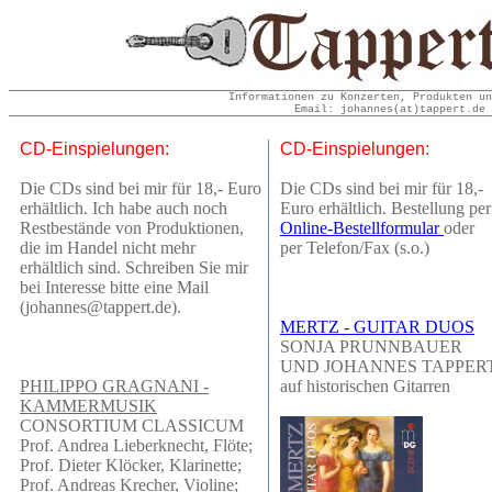
Informationen zu Konzerten, Produkten un
Email: johannes(at)tappert.de 
CD-Einspielungen:
CD-Einspielungen:
Die CDs sind bei mir für 18,- Euro
Die CDs sind bei mir für 18,-
erhältlich. Ich habe auch noch
Euro erhältlich. Bestellung per
Restbestände von Produktionen,
Online-Bestellformular
oder
die im Handel nicht mehr
per Telefon/Fax (s.o.)
erhältlich sind. Schreiben Sie mir
bei Interesse bitte eine Mail
(johannes@tappert.de).
MERTZ - GUITAR DUOS
SONJA PRUNNBAUER
UND JOHANNES TAPPER
PHILIPPO GRAGNANI -
auf historischen Gitarren
KAMMERMUSIK
CONSORTIUM CLASSICUM
Prof. Andrea Lieberknecht, Flöte;
Prof. Dieter Klöcker, Klarinette;
Prof. Andreas Krecher, Violine;