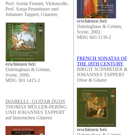
Prof. Armin Fromm, Violoncello.
Prof. Sonja Prunnbauer und
Johannes Tappert, Gitarren;
erschienen bei:
Dabringhaus & Grimm,
Scene, 2002,
MDG 603 1139-2
FRENCH SONATAS OF
THE 18TH CENTURY
erschienen bei:
BIRGIT SCHMIEDER &
Dabringhaus & Grimm,
JOHANNES TAPPERT
Scene, 2006,
Oboe & Gitarre
MDG 301 1415-2
DIABELLI - GUITAR DUOS
THOMAS MÜLLER-PERING
UND JOHANNES TAPPERT
auf historischen Gitarren
erschienen bei:
Dabringhaus & Grimm,