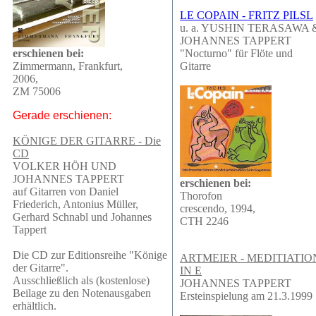
LE COPAIN - FRITZ PILSL
u. a. YUSHIN TERASAWA 
JOHANNES TAPPERT
erschienen bei:
"Nocturno" für Flöte und
Zimmermann, Frankfurt,
Gitarre
2006,
ZM 75006
Gerade erschienen:
KÖNIGE DER GITARRE - Die
CD
VOLKER HÖH UND
JOHANNES TAPPERT
erschienen bei:
auf Gitarren von Daniel
Thorofon
Friederich, Antonius Müller,
crescendo, 1994,
Gerhard Schnabl und Johannes
CTH 2246
Tappert
Die CD zur Editionsreihe "Könige
ARTMEIER - MEDITIATIO
der Gitarre".
IN E
Ausschließlich als (kostenlose)
JOHANNES TAPPERT
Beilage zu den Notenausgaben
Ersteinspielung am 21.3.1999
erhältlich.